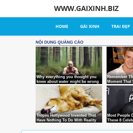
WWW.GAIXINH.BIZ
HOME
GÁI XINH
TRAI ĐẸP