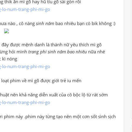
g thik ăn mì gõ hay hũ tíu gõ sài gòn rồi
ưa nào , cô nàng
sinh năm
bao nhiêu bạn có bik không :)
iên đây được mệnh danh là thánh nữ yêu thích mì gõ
đừng hỏi mình
trang phi sinh năm bao nhiêu
nữa nhé
c kì nóng
loạt phim về mì gõ được giới trẻ iu mến
huật nên khả năng diễn xuất của cô bộc lộ từ rát sớm
ri phim này .phim này từng tạo nên một cơn sốt sình sịch