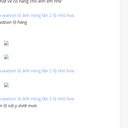
 nhất về cô nàng cho anh em nhé
atson lộ hàng
 lộ nội y dưới mưa