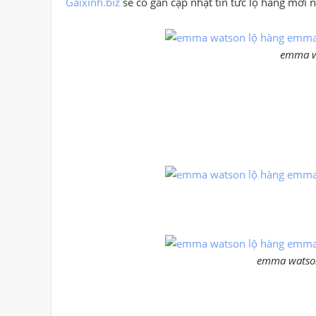
Gaixinh.biz
sẽ cố gắn cập nhật tin tức lộ hàng mới
emma w
emma watson