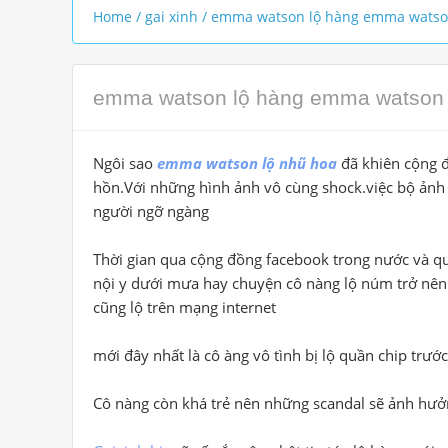
Home
/
gai xinh
/
emma watson lộ hàng emma watson 
emma watson lộ hàng emma watson l
Ngôi sao
emma watson lộ nhũ hoa
đã khiên cộng đ
hồn.Với những hình ảnh vô cùng shock.việc bộ ản
người ngỡ ngàng
Thời gian qua cộng đồng facebook trong nước và qu
nội y dưới mưa hay chuyện cô nàng lộ núm trở nên 
cũng lộ trên mạng internet
mới đây nhất là cô àng vô tình bị lộ quần chip trư
Cô nàng còn khá trẻ nên những scandal sẽ ảnh hưởn