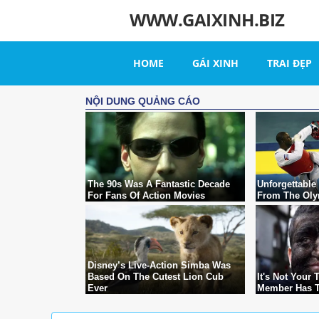
WWW.GAIXINH.BIZ
HOME
GÁI XINH
TRAI ĐẸP