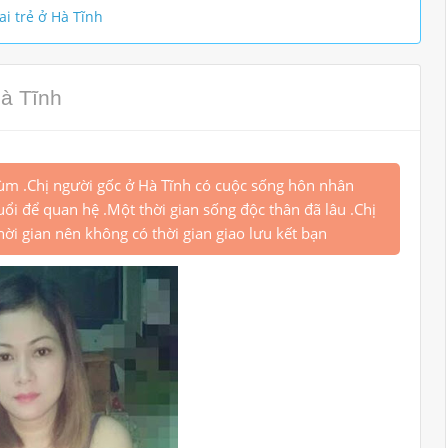
ai trẻ ở Hà Tĩnh
Hà Tĩnh
ùm .Chị người gốc ở Hà Tĩnh có cuộc sống hôn nhân
 để quan hệ .Một thời gian sống độc thân đã lâu .Chị
hời gian nên không có thời gian giao lưu kết bạn