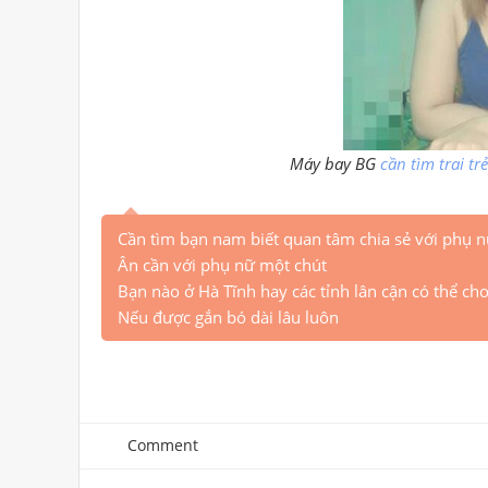
Máy bay BG
cần tìm trai trẻ
Cần tìm bạn nam biết quan tâm chia sẻ với phụ n
Ân cần với phụ nữ một chút
Bạn nào ở Hà Tĩnh hay các tỉnh lân cận có thể cho
Nếu được gắn bó dài lâu luôn
Comment