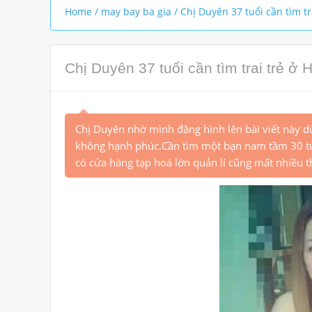
Home
/
may bay ba gia
/
Chị Duyên 37 tuổi cần tìm tr
Chị Duyên 37 tuổi cần tìm trai trẻ ở 
Chị Duyên nhờ mình đăng hình lên bài viết này d
không hạnh phúc.Cần tìm một bạn nam tầm 30 tuổi
có cửa hàng tạp hoá lớn quản lí cũng mất nhiều t