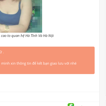
cao to quan hệ Hà Tĩnh Và Hà Nội
ữ .
 mình xin thông tin để kết bạn giao lưu với nhé