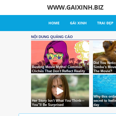
WWW.GAIXINH.BIZ
HOME
GÁI XINH
TRAI ĐẸP