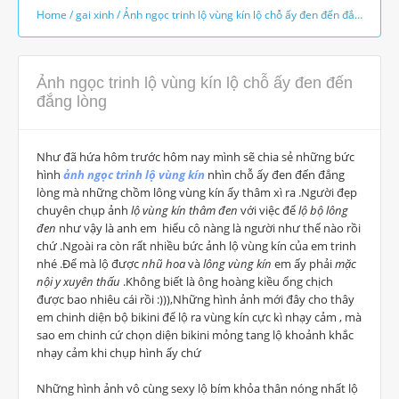
Home
/
gai xinh
/
Ảnh ngọc trinh lộ vùng kín lộ chỗ ấy đen đến đắng lòng
Ảnh ngọc trinh lộ vùng kín lộ chỗ ấy đen đến
đắng lòng
Như đã hứa hôm trước hôm nay mình sẽ chia sẻ những bức
hình
ảnh ngọc trinh lộ vùng kín
nhìn chỗ ấy đen đến đắng
lòng mà những chồm lông vùng kín ấy thâm xì ra .Người đẹp
chuyên chụp ảnh
lộ vùng kín thâm đen
với việc để
lộ bộ lông
đen
như vậy là anh em hiểu cô nàng là người như thế nào rồi
chứ .Ngoài ra còn rất nhiều bức ảnh lộ vùng kín của em trinh
nhé .Để mà lộ được
nhũ hoa
và
lông vùng kín
em ấy phải
mặc
nội y xuyên thấu
.Không biết là ông hoàng kiều ổng chịch
được bao nhiêu cái rồi :))),Những hình ảnh mới đây cho thây
em chinh diện bộ bikini để lộ ra vùng kín cực kì nhạy cảm , mà
sao em chinh cứ chọn diện bikini mỏng tang lộ khoảnh khắc
nhạy cảm khi chụp hình ấy chứ
Những hình ảnh vô cùng sexy lộ bím khỏa thân nóng nhất lộ