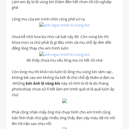
Làm em ấy bị lộ vùng kín thâm đên hết chơn rồi tội nghiệp
ghê
Lông mu của em trinh nhìn cũng phê vcl ra
chưa kễ nhũ hoa bự như cái bát vậy đó .Còn vùng kín thì
khoe trọn ra chứ phải lộ gì đâu nhìn cái mu chỗ ấy
đen đến
đắng lòng
thay cho em trinh luôn
đó thấy chưa mu vếu lông mu có hết rồi nhé
Còn long mu thì khỏi nói luôn lộ lông mu vùng kín rậm rạp ,
không bik sao em không tỉa bớt đi chứ chỗ
ấy thâm xì
đen ra
.Những
bức ảnh lộ vùng kín
này vô tình bị lộ là do thàng
photoshop chưa xử lí hết làm em trinh quê ơi là quê luôn ấy
chứ
Phải công nhận mấy ông mà chụp hình cho em trinh cũng
bản lĩnh thật chứ gặp nhiều ông thấy đen vậy máu dê nó nổi
lên tới não sao chịu nỗi