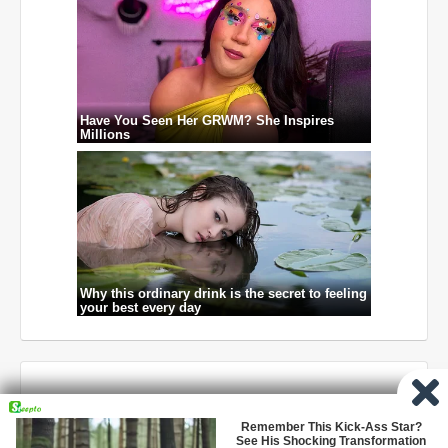
Thông tin về
máy bay bà già tphcm
mới nhất