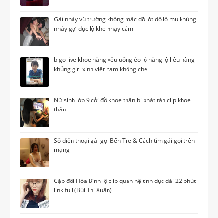
Gái nhảy vũ trường không mặc đồ lột đồ lộ mu khủng
nhảy gợi dục lộ khe nhạy cảm
bigo live khoe hàng vếu uống éo lộ hàng lộ liễu hàng
khủng girl xinh việt nam không che
Nữ sinh lớp 9 cởi đồ khoe thân bị phát tán clip khoe
thân
Số điện thoại gái gọi Bến Tre & Cách tìm gái gọi trên
mạng
Cặp đôi Hòa Bình lộ clip quan hệ tình dục dài 22 phút
link full (Bùi Thị Xuân)