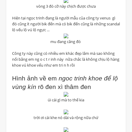
vòng 3 đó cỡ này chịch được chưa
Hiện tại ngọc trinh đang là người mẫu của công ty venus gì
đó cũng ít người bik đến mà có bik đến cũng là những scandal
lộ vếu lộ vú lộ ngực ...
mu đang căng đó
Công ty này cũng có nhiều em khác đẹp lắm mà sao không
nổi bằng em ng o c t r inh này nữa chắc là không chịu lộ hàng
khoe vú khoe vếu như em tri n h rồi
Hình ảnh về em
ngoc trinh khoe để lộ
vùng kín
rõ đen xì thâm đen
úi cái gì mà to thế kia
trời ơi cái khe nó dài và rộng nữa chứ